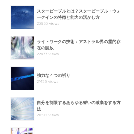
スターピープルとは？スターピープル・ウォ
ークインの特徴と能力の活かし方
23553 views
ライトワークの技術：アストラル界の霊的存
在の開放
22477 views
強力な４つの祈り
21425 views
自分を制限するあらゆる誓いの破棄をする方
法
20513 views