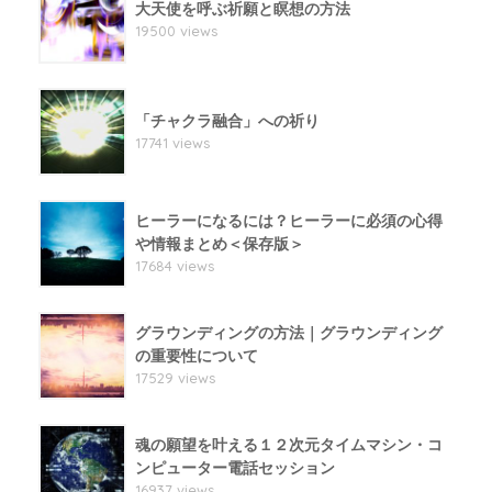
大天使を呼ぶ祈願と瞑想の方法
19500 views
「チャクラ融合」への祈り
17741 views
ヒーラーになるには？ヒーラーに必須の心得
や情報まとめ＜保存版＞
17684 views
グラウンディングの方法｜グラウンディング
の重要性について
17529 views
魂の願望を叶える１２次元タイムマシン・コ
ンピューター電話セッション
16937 views