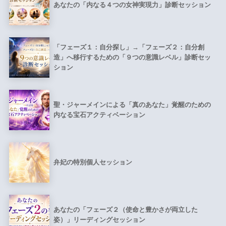
あなたの「内なる４つの女神実現力」診断セッション
「フェーズ１：自分探し」→「フェーズ２：自分創
造」へ移行するための「９つの意識レベル」診断セッ
ション
聖・ジャーメインによる「真のあなた」覚醒のための
内なる宝石アクティベーション
弁妃の特別個人セッション
あなたの「フェーズ２（使命と豊かさが両立した
姿）」リーディングセッション