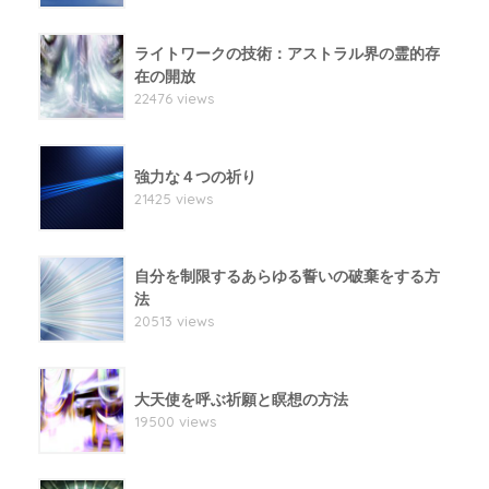
ライトワークの技術：アストラル界の霊的存
在の開放
22476 views
強力な４つの祈り
21425 views
自分を制限するあらゆる誓いの破棄をする方
法
20513 views
大天使を呼ぶ祈願と瞑想の方法
19500 views