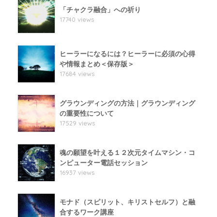
「チャクラ融合」への祈り
17740 views
ヒーラーになるには？ヒーラーに必須の心得
や情報まとめ＜保存版＞
17684 views
グラウンディングの方法｜グラウンディング
の重要性について
17529 views
魂の願望を叶える１２次元タイムマシン・コ
ンピューター電話セッション
16937 views
モナド（スピリット、キリストセルフ）と融
合するワーク講座