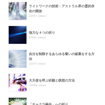
ライトワークの技術：アストラル界の霊的存
在の開放
22451 views
強力な４つの祈り
21424 views
自分を制限するあらゆる誓いの破棄をする方
法
20511 views
大天使を呼ぶ祈願と瞑想の方法
19498 views
「チャクラ融合」への祈り