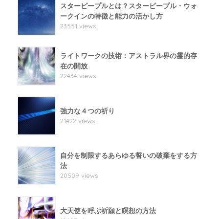
スターピープルとは？スターピープル・ウォ
ークインの特徴と能力の活かし方
23551 views
ライトワークの技術：アストラル界の霊的存
在の開放
22434 views
強力な４つの祈り
21422 views
自分を制限するあらゆる誓いの破棄をする方
法
20509 views
大天使を呼ぶ祈願と瞑想の方法