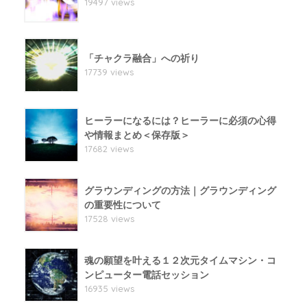
19497 views
「チャクラ融合」への祈り
17739 views
ヒーラーになるには？ヒーラーに必須の心得
や情報まとめ＜保存版＞
17682 views
グラウンディングの方法｜グラウンディング
の重要性について
17528 views
魂の願望を叶える１２次元タイムマシン・コ
ンピューター電話セッション
16935 views