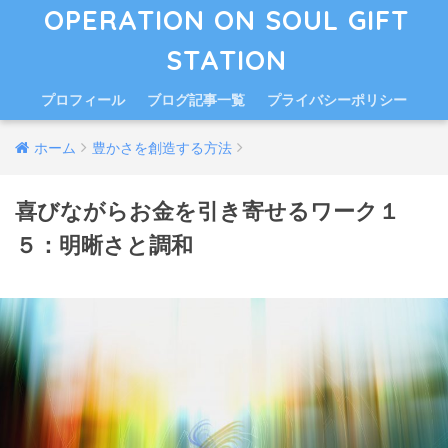
OPERATION ON SOUL GIFT
STATION
プロフィール
ブログ記事一覧
プライバシーポリシー
ホーム
豊かさを創造する方法
喜びながらお金を引き寄せるワーク１
５：明晰さと調和