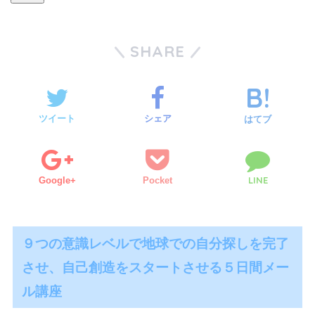
SHARE
ツイート
シェア
はてブ
LINE
Google+
Pocket
９つの意識レベルで地球での自分探しを完了
させ、自己創造をスタートさせる５日間メー
ル講座