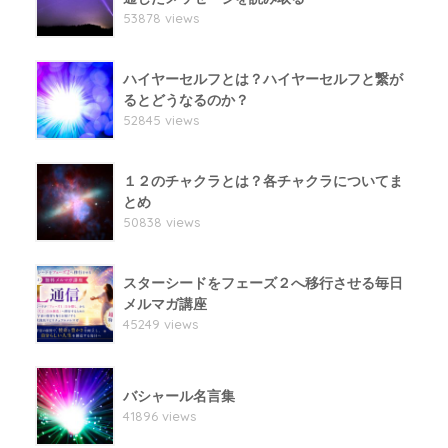
53878 views
ハイヤーセルフとは？ハイヤーセルフと繋が
るとどうなるのか？
52845 views
１２のチャクラとは？各チャクラについてま
とめ
50838 views
スターシードをフェーズ２へ移行させる毎日
メルマガ講座
45249 views
バシャール名言集
41896 views