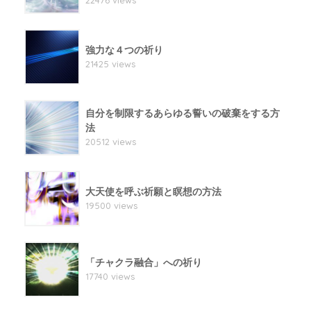
22476 views
強力な４つの祈り
21425 views
自分を制限するあらゆる誓いの破棄をする方
法
20512 views
大天使を呼ぶ祈願と瞑想の方法
19500 views
「チャクラ融合」への祈り
17740 views