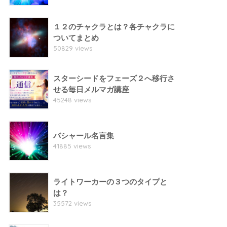
１２のチャクラとは？各チャクラに
ついてまとめ
50829 views
スターシードをフェーズ２へ移行さ
せる毎日メルマガ講座
45248 views
バシャール名言集
41885 views
ライトワーカーの３つのタイプと
は？
35572 views