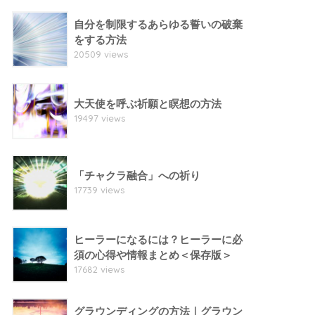
自分を制限するあらゆる誓いの破棄
をする方法
20509 views
大天使を呼ぶ祈願と瞑想の方法
19497 views
「チャクラ融合」への祈り
17739 views
ヒーラーになるには？ヒーラーに必
須の心得や情報まとめ＜保存版＞
17682 views
グラウンディングの方法｜グラウン