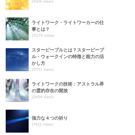
25614 views
ライトワーク・ライトワーカーの仕
事とは？
25279 views
スターピープルとは？スターピープ
ル・ウォークインの特徴と能力の活
かし方
23551 views
ライトワークの技術：アストラル界
の霊的存在の開放
22434 views
強力な４つの祈り
21422 views