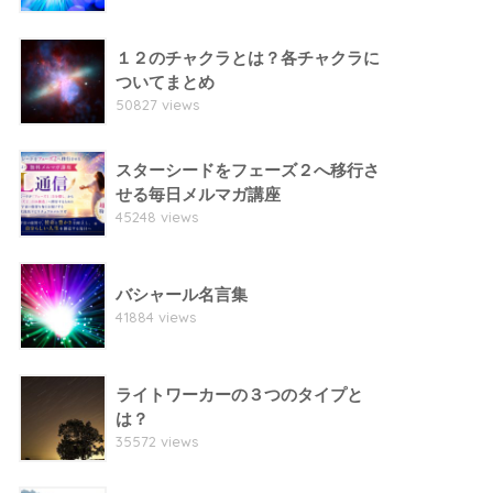
１２のチャクラとは？各チャクラに
ついてまとめ
50827 views
スターシードをフェーズ２へ移行さ
せる毎日メルマガ講座
45248 views
バシャール名言集
41884 views
ライトワーカーの３つのタイプと
は？
35572 views