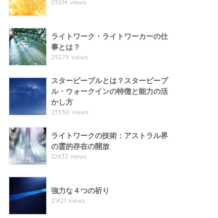
25614 views
ライトワーク・ライトワーカーの仕
事とは？
25279 views
スターピープルとは？スターピープ
ル・ウォークインの特徴と能力の活
かし方
23550 views
ライトワークの技術：アストラル界
の霊的存在の開放
22433 views
強力な４つの祈り
21421 views