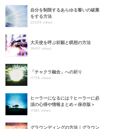
自分を制限するあらゆる誓いの破棄
をする方法
20509 views
大天使を呼ぶ祈願と瞑想の方法
19497 views
「チャクラ融合」への祈り
17738 views
ヒーラーになるには？ヒーラーに必
須の心得や情報まとめ＜保存版＞
17681 views
グラウンディングの方法｜グラウン