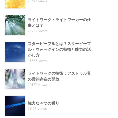
25623 views
ライトワーク・ライトワーカーの仕
事とは？
25282 views
スターピープルとは？スターピープ
ル・ウォークインの特徴と能力の活
かし方
23553 views
ライトワークの技術：アストラル界
の霊的存在の開放
22477 views
強力な４つの祈り
21425 views