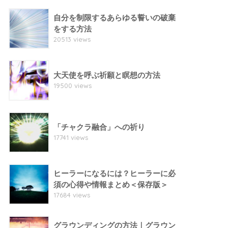
自分を制限するあらゆる誓いの破棄
をする方法
20513 views
大天使を呼ぶ祈願と瞑想の方法
19500 views
「チャクラ融合」への祈り
17741 views
ヒーラーになるには？ヒーラーに必
須の心得や情報まとめ＜保存版＞
17684 views
グラウンディングの方法｜グラウン