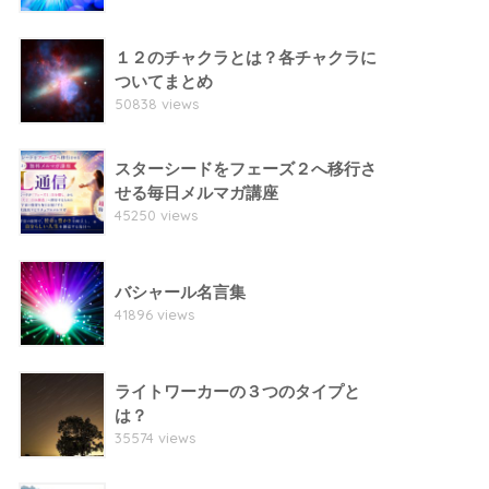
１２のチャクラとは？各チャクラに
ついてまとめ
50838 views
スターシードをフェーズ２へ移行さ
せる毎日メルマガ講座
45250 views
バシャール名言集
41896 views
ライトワーカーの３つのタイプと
は？
35574 views