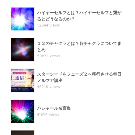
ハイヤーセルフとは？ハイヤーセルフと繋が
るとどうなるのか？
52844 views
１２のチャクラとは？各チャクラについてま
とめ
50834 views
スターシードをフェーズ２へ移行させる毎日
メルマガ講座
45248 views
バシャール名言集
41894 views