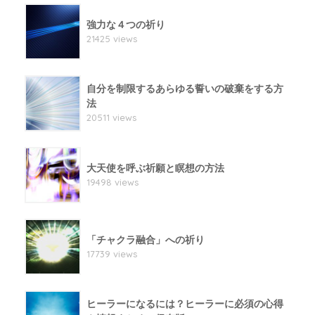
強力な４つの祈り
21425 views
自分を制限するあらゆる誓いの破棄をする方
法
20511 views
大天使を呼ぶ祈願と瞑想の方法
19498 views
「チャクラ融合」への祈り
17739 views
ヒーラーになるには？ヒーラーに必須の心得