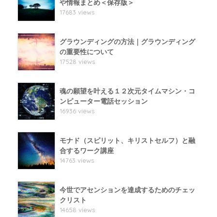
や情報まとめ＜保存版＞
17683 views
グラウンディングの方法｜グラウンディング
の重要性について
17528 views
魂の願望を叶える１２次元タイムマシン・コ
ンピューター電話セッション
16936 views
モナド（スピリット、キリストセルフ）と融
合するワーク講座
14763 views
今世でアセンションを達成するためのチェッ
クリスト
14658 views