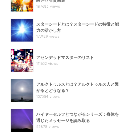
醒させる質問集
187683 views
スターシードとは？スターシードの特徴と能
力の活かし方
177429 views
アセンデッドマスターのリスト
111632 views
アルクトゥルスとは？アルクトゥルス人と繋
がるとどうなる？
107354 views
ハイヤーセルフとつながるシリーズ：身体を
通じたメッセージを読み取る
53878 views