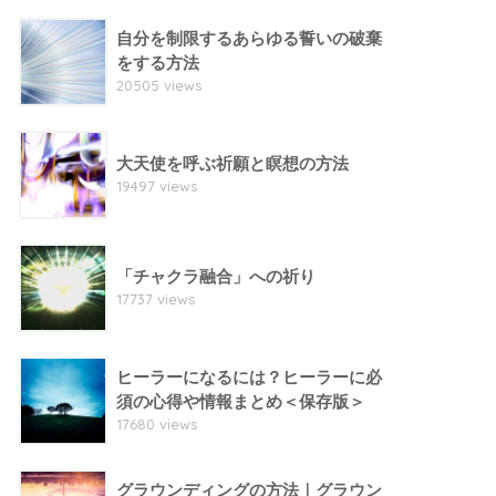
自分を制限するあらゆる誓いの破棄
をする方法
20505 views
大天使を呼ぶ祈願と瞑想の方法
19497 views
「チャクラ融合」への祈り
17737 views
ヒーラーになるには？ヒーラーに必
須の心得や情報まとめ＜保存版＞
17680 views
グラウンディングの方法｜グラウン