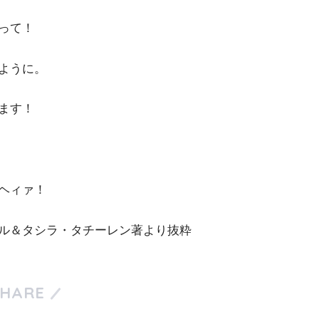
って！
ように。
ます！
ヘィァ！
ル＆タシラ・タチーレン著より抜粋
SHARE