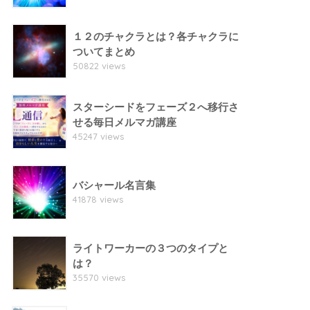
１２のチャクラとは？各チャクラに
ついてまとめ
50822 views
スターシードをフェーズ２へ移行さ
せる毎日メルマガ講座
45247 views
バシャール名言集
41878 views
ライトワーカーの３つのタイプと
は？
35570 views