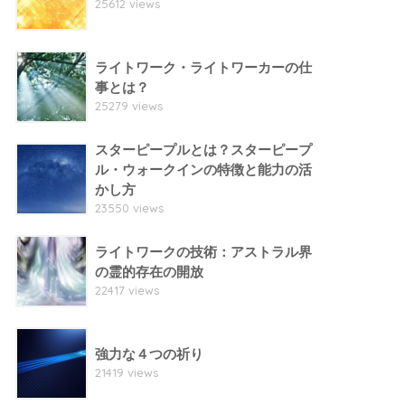
25612 views
ライトワーク・ライトワーカーの仕
事とは？
25279 views
スターピープルとは？スターピープ
ル・ウォークインの特徴と能力の活
かし方
23550 views
ライトワークの技術：アストラル界
の霊的存在の開放
22417 views
強力な４つの祈り
21419 views