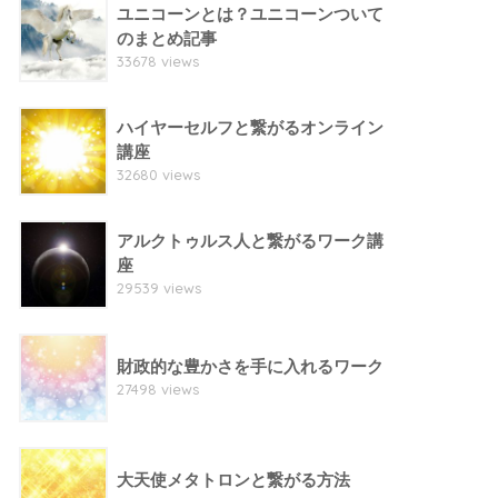
ユニコーンとは？ユニコーンついて
のまとめ記事
33678 views
ハイヤーセルフと繋がるオンライン
講座
32680 views
アルクトゥルス人と繋がるワーク講
座
29539 views
財政的な豊かさを手に入れるワーク
27498 views
大天使メタトロンと繋がる方法