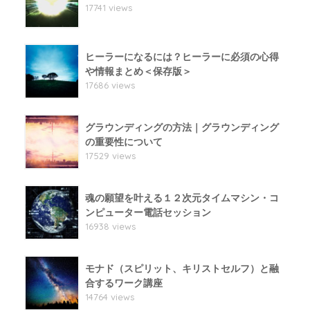
17741 views
ヒーラーになるには？ヒーラーに必須の心得
や情報まとめ＜保存版＞
17686 views
グラウンディングの方法｜グラウンディング
の重要性について
17529 views
魂の願望を叶える１２次元タイムマシン・コ
ンピューター電話セッション
16938 views
モナド（スピリット、キリストセルフ）と融
合するワーク講座
14764 views