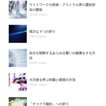
ライトワークの技術：アストラル界の霊的存
在の開放
22509 views
強力な４つの祈り
21426 views
自分を制限するあらゆる誓いの破棄をする方
法
20514 views
大天使を呼ぶ祈願と瞑想の方法
19502 views
「チャクラ融合」への祈り