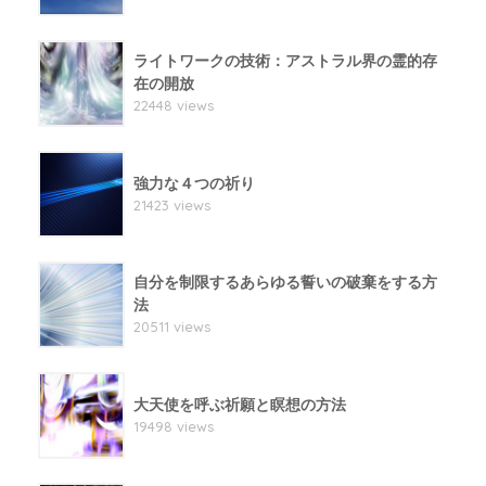
ライトワークの技術：アストラル界の霊的存
在の開放
22448 views
強力な４つの祈り
21423 views
自分を制限するあらゆる誓いの破棄をする方
法
20511 views
大天使を呼ぶ祈願と瞑想の方法
19498 views