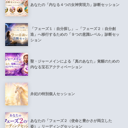
あなたの「内なる４つの女神実現力」診断セッション
「フェーズ１：自分探し」→「フェーズ２：自分創
造」へ移行するための「９つの意識レベル」診断セッ
ション
聖・ジャーメインによる「真のあなた」覚醒のための
内なる宝石アクティベーション
弁妃の特別個人セッション
あなたの「フェーズ２（使命と豊かさが両立した
姿）」リーディングセッション