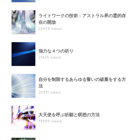
ライトワークの技術：アストラル界の霊的存
在の開放
22459 views
強力な４つの祈り
21425 views
自分を制限するあらゆる誓いの破棄をする方
法
20511 views
大天使を呼ぶ祈願と瞑想の方法
19499 views