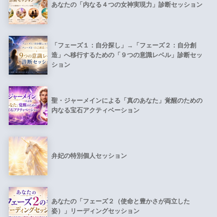
あなたの「内なる４つの女神実現力」診断セッション
「フェーズ１：自分探し」→「フェーズ２：自分創
造」へ移行するための「９つの意識レベル」診断セッ
ション
聖・ジャーメインによる「真のあなた」覚醒のための
内なる宝石アクティベーション
弁妃の特別個人セッション
あなたの「フェーズ２（使命と豊かさが両立した
姿）」リーディングセッション