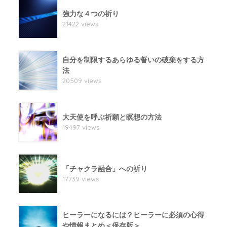
強力な４つの祈り
21422 views
自分を制限するあらゆる誓いの破棄をする方
法
20509 views
大天使を呼ぶ祈願と瞑想の方法
19497 views
「チャクラ融合」への祈り
17739 views
ヒーラーになるには？ヒーラーに必須の心得
や情報まとめ＜保存版＞