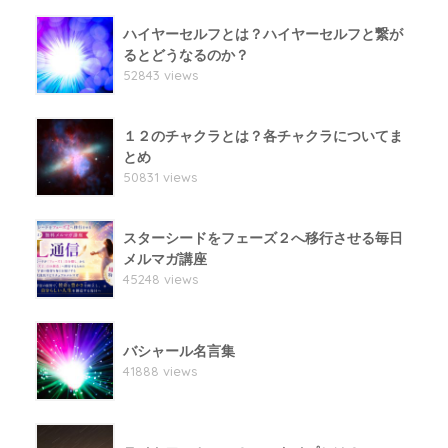
ハイヤーセルフとは？ハイヤーセルフと繋が
るとどうなるのか？
52843 views
１２のチャクラとは？各チャクラについてま
とめ
50831 views
スターシードをフェーズ２へ移行させる毎日
メルマガ講座
45248 views
バシャール名言集
41888 views