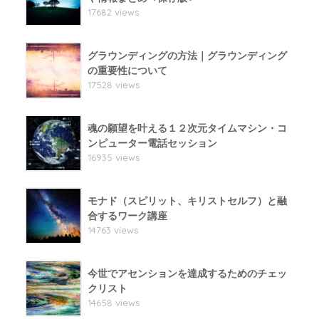
17682 views
グラウンディングの方法｜グラウンディング
の重要性について
17528 views
魂の願望を叶える１２次元タイムマシン・コ
ンピューター電話セッション
16935 views
モナド（スピリット、キリストセルフ）と融
合するワーク講座
14763 views
今世でアセンションを達成するためのチェッ
クリスト
14658 views