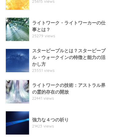
25615 views
ライトワーク・ライトワーカーの仕
事とは？
25279 views
スターピープルとは？スターピープ
ル・ウォークインの特徴と能力の活
かし方
23551 views
ライトワークの技術：アストラル界
の霊的存在の開放
22441 views
強力な４つの祈り
21423 views