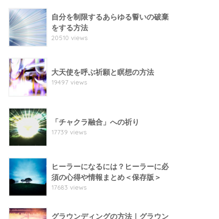
自分を制限するあらゆる誓いの破棄
をする方法
20510 views
大天使を呼ぶ祈願と瞑想の方法
19497 views
「チャクラ融合」への祈り
17739 views
ヒーラーになるには？ヒーラーに必
須の心得や情報まとめ＜保存版＞
17683 views
グラウンディングの方法｜グラウン