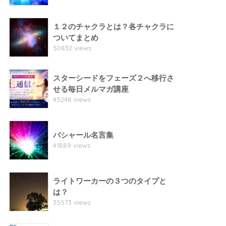
１２のチャクラとは？各チャクラに
ついてまとめ
50832 views
スターシードをフェーズ２へ移行さ
せる毎日メルマガ講座
45248 views
バシャール名言集
41889 views
ライトワーカーの３つのタイプと
は？
35573 views