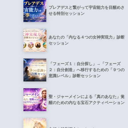
プレアデスと繋がって宇宙能力を目醒めさ
せる特別セッション
あなたの「内なる４つの女神実現力」診断
セッション
「フェーズ１：自分探し」→「フェーズ
２：自分創造」へ移行するための「９つの
意識レベル」診断セッション
聖・ジャーメインによる「真のあなた」覚
醒のための内なる宝石アクティベーション