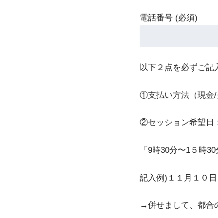
電話番号 (必須)
以下２点を必ずご記
①支払い方法（現金
②セッション希望日
「9時30分〜1５時
記入例)１１月１０
→併せまして、都合