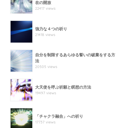
在の開放
22417 views
強力な４つの祈り
21418 views
自分を制限するあらゆる誓いの破棄をする方
法
20505 views
大天使を呼ぶ祈願と瞑想の方法
19497 views
「チャクラ融合」への祈り
17737 views