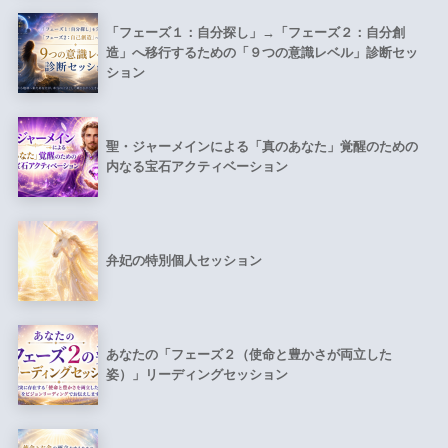
「フェーズ１：自分探し」→「フェーズ２：自分創
造」へ移行するための「９つの意識レベル」診断セッ
ション
聖・ジャーメインによる「真のあなた」覚醒のための
内なる宝石アクティベーション
弁妃の特別個人セッション
あなたの「フェーズ２（使命と豊かさが両立した
姿）」リーディングセッション