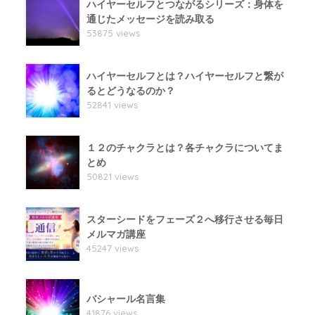
ハイヤーセルフとつながるシリーズ：身体を
通じたメッセージを読み取る
53875 views
ハイヤーセルフとは？ハイヤーセルフと繋が
るとどうなるのか？
52841 views
１２のチャクラとは？各チャクラについてま
とめ
50821 views
スターシードをフェーズ２へ移行させる毎日
メルマガ講座
45247 views
バシャール名言集
41876 views